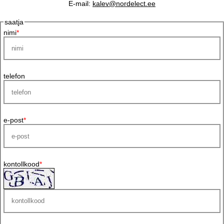
E-mail:
kalev@nordelect.ee
saatja
nimi
*
telefon
e-post
*
kontollkood
*